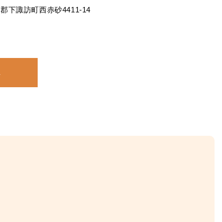
訪郡下諏訪町西赤砂4411-14
へ