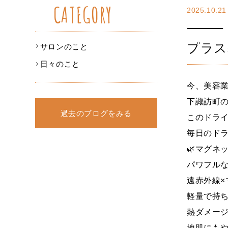
CATEGORY
2025.10.21
⸻ 【
プラス
サロンのこと
日々のこと
今、美容業
下諏訪町
過去のブログをみる
このドライ
毎日のド
🌿マグネ
パワフルな
遠赤外線
軽量で持
熱ダメー
地肌にも