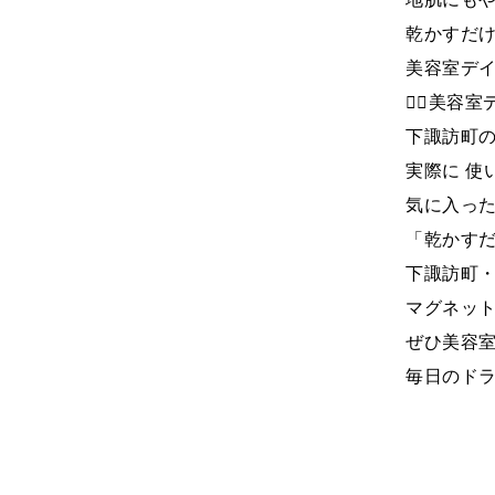
乾かすだけ
美容室デ
💇‍♀️
下諏訪町の
実際に 使
気に入った
「乾かす
下諏訪町
マグネット
ぜひ美容
毎日のドラ