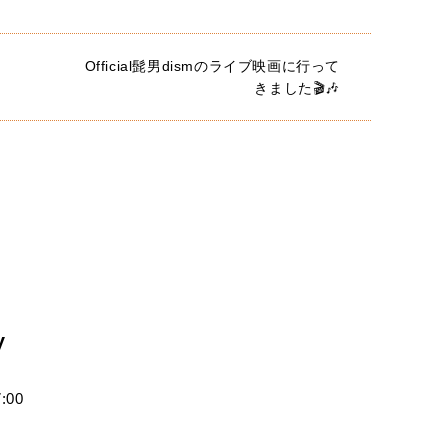
Official髭男dismのライブ映画に行って
きました🎬🎶
y
:00